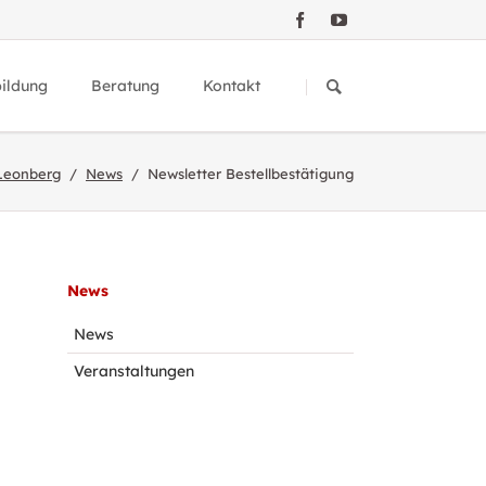
Navigation
überspringen
bildung
Beratung
Kontakt
icht Fortbildungen
Regioberater
Leonberg
News
Newsletter Bestellbestätigung
nwerkstatt
Medienpädagogische Beratung
rzimmer
dung zu Fortbildungen
Navigation
News
überspringen
News
Veranstaltungen