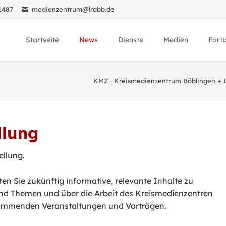
1487
medienzentrum@lrabb.de
Startseite
News
Dienste
Medien
Fort
Über uns
News
Unsere Dienste
Übersicht Medien
Übers
KMZ · Kreismedienzentrum Böblingen + 
SESAM
Veranstaltungen
Unsere Medien
Medie
Taskcards
KMZ Mediathek
Lehre
Edupool
Geräteverleih
Anmel
llung
Actionbound
Kurierdienst
LernMax
ellung.
Pexip
Threema
n Sie zukünftig informative, relevante Inhalte zu
d Themen und über die Arbeit des Kreismedienzentren
Medienrecherche
ommenden Veranstaltungen und Vorträgen.
Registrierungsseite