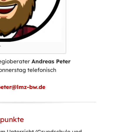
r
Regioberater
Andreas Peter
onnerstag telefonisch
eter@lmz-bw.de
rpunkte
im Unterricht (Grundschule und