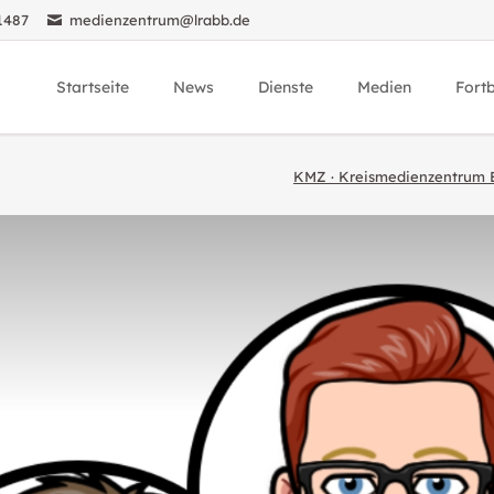
1487
medienzentrum@lrabb.de
Startseite
News
Dienste
Medien
Fort
Über uns
News
Unsere Dienste
Übersicht Medien
Übers
KMZ · Kreismedienzentrum 
SESAM
Veranstaltungen
Unsere Medien
Medie
Taskcards
KMZ Mediathek
Lehre
Edupool
Geräteverleih
Anmel
Actionbound
Kurierdienst
LernMax
Pexip
Threema
Medienrecherche
Registrierungsseite