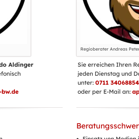
Regioberater Andreas Pete
do Aldinger
Sie erreichen Ihren 
efonisch
jeden Dienstag und D
unter:
0711 34068854
-bw.de
oder per E-Mail an:
ap
Beratungsschwe
n
Einsatz von Medien 