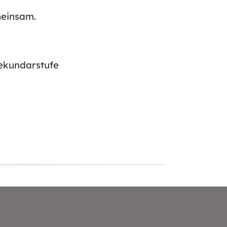
meinsam.
ekundarstufe