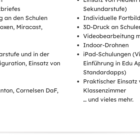
briefes
Sekundarstufe)
g an den Schulen
Individuelle Fortbi
xen, Miracast,
3D-Druck an Schule
Videobearbeitung m
Indoor-Drohnen
arstufe und in der
iPad-Schulungen (V
guration, Einsatz von
Einführung in Edu Ap
Standardapps)
Praktischer Einsatz 
Anton, Cornelsen DaF,
Klassenzimmer
… und vieles mehr.