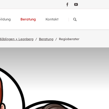
Navigation
überspringen
bildung
Beratung
Kontakt
icht Fortbildungen
Böblingen + Leonberg
Beratung
Regioberater
nwerkstatt
Medienpädagogische Beratung
rzimmer
dung zu Fortbildungen